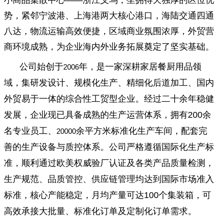
小商品集散中心
——
浙江义乌，坐拥得天独厚的区位优
势，紧邻宁波港、上海港两大核心港口，海陆交通四通
八达，物流运输高效便捷，区域商业氛围浓厚，外贸营
商环境成熟，为企业海内外业务拓展奠定了坚实基础。
公司始创于
年，是一家深耕家居餐厨用品领
2006
域，集研发设计、规模化生产、精细化后道加工、国内
外贸易于一体的综合性工贸型企业。经过二十余年稳健
发展，企业现已具备成熟的生产运营体系，拥有
200
余
名专业员工、
余平方米标准化生产车间，配套完
20000
善的生产设备与质控体系。公司严格遵循国际化生产标
准，顺利通过欧美权威验厂认证及各类产品质量检测，
生产规范、品质管控、供应链管理均达到国际市场准入
标准，核心产能稳定，月均产量可达
100
个集装箱，可
高效承接大批量、标准化订单及定制化订单需求。